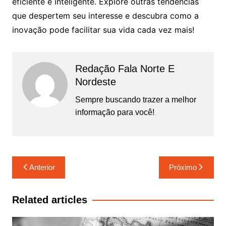
eficiente e inteligente. Explore outras tendências
que despertem seu interesse e descubra como a
inovação pode facilitar sua vida cada vez mais!
Redação Fala Norte E
Nordeste
Sempre buscando trazer a melhor
informação para você!
Navegação
Anterior
Próximo
de
Post
Related articles