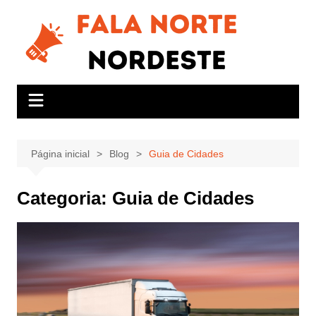
Ir
para
o
conteúdo
Página inicial
Blog
Guia de Cidades
Categoria:
Guia de Cidades