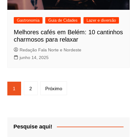
Gastronomia
Guia de Cidades
Lazer e diversão
Melhores cafés em Belém: 10 cantinhos
charmosos para relaxar
Redação Fala Norte e Nordeste
junho 14, 2025
Navegação
1
2
Próximo
por
posts
Pesquise aqui!