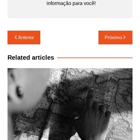
informação para você!
Navegação
Anterior
Próximo
de
Post
Related articles