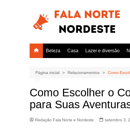
Ir
para
o
conteúdo
Beleza
Casa
Lazer e diversão
N
Página inicial
Relacionamentos
Como Escolh
Como Escolher o Co
para Suas Aventura
Redação Fala Norte e Nordeste
setembro 3, 