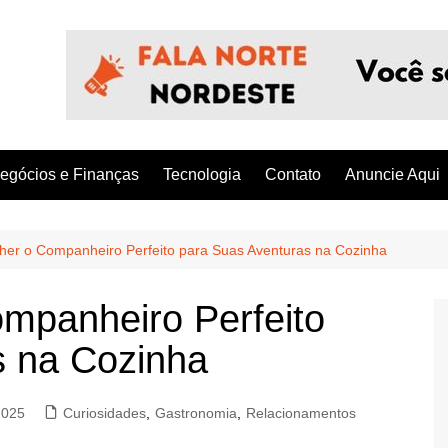
egócios e Finanças
Tecnologia
Contato
Anuncie Aqui
er o Companheiro Perfeito para Suas Aventuras na Cozinha
mpanheiro Perfeito
s na Cozinha
2025
Curiosidades
,
Gastronomia
,
Relacionamentos