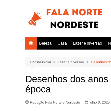
Ir
para
o
conteúdo
Beleza
Casa
Lazer e diversão
N
Página inicial
Lazer e diversão
Desenhos do
Desenhos dos anos
época
Redação Fala Norte e Nordeste
julho 8, 2025