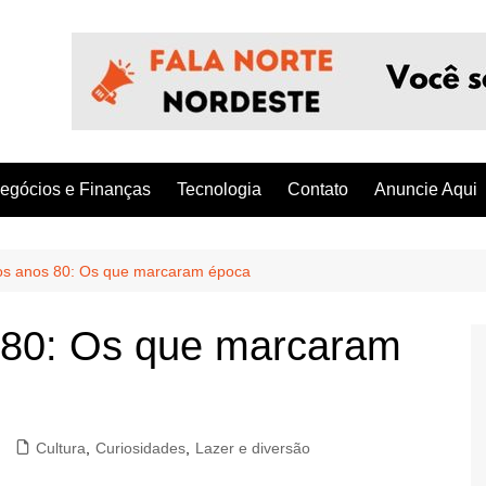
egócios e Finanças
Tecnologia
Contato
Anuncie Aqui
s anos 80: Os que marcaram época
 80: Os que marcaram
Cultura
,
Curiosidades
,
Lazer e diversão