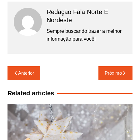
Redação Fala Norte E
Nordeste
Sempre buscando trazer a melhor
informação para você!
Navegação
Anterior
Próximo
de
Post
Related articles