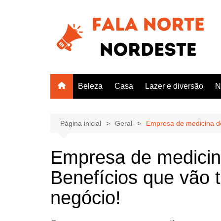
Ir
para
o
conteúdo
Beleza
Casa
Lazer e diversão
N
Página inicial
Geral
Empresa de medicina do
Empresa de medicina
Benefícios que vão 
negócio!