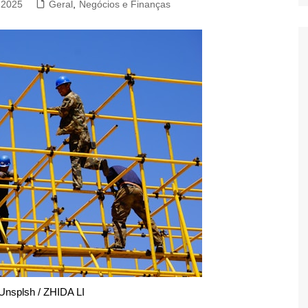
 2025
Geral
,
Negócios e Finanças
Unsplsh / ZHIDA LI