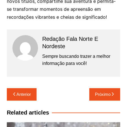
novos títulos, compartilhe sua aventura e permita-
se transformar momentos de apreensão em
recordações vibrantes e cheias de significado!
Redação Fala Norte E
Nordeste
Sempre buscando trazer a melhor
informação para você!
Navegação
Anterior
Próximo
de
Post
Related articles