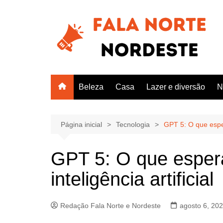
Ir
para
o
conteúdo
Beleza
Casa
Lazer e diversão
N
Página inicial
Tecnologia
GPT 5: O que esper
GPT 5: O que esper
inteligência artificial
Redação Fala Norte e Nordeste
agosto 6, 20