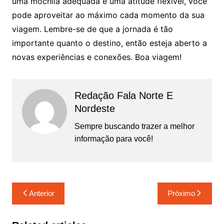
uma mochila adequada e uma atitude flexível, você
pode aproveitar ao máximo cada momento da sua
viagem. Lembre-se de que a jornada é tão
importante quanto o destino, então esteja aberto a
novas experiências e conexões. Boa viagem!
Redação Fala Norte E
Nordeste
Sempre buscando trazer a melhor
informação para você!
Navegação
Anterior
Próximo
de
Post