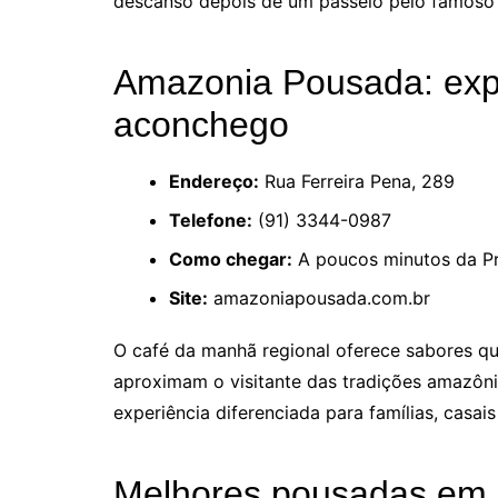
descanso depois de um passeio pelo famoso V
Amazonia Pousada: expe
aconchego
Endereço:
Rua Ferreira Pena, 289
Telefone:
(91) 3344-0987
Como chegar:
A poucos minutos da Pr
Site:
amazoniapousada.com.br
O café da manhã regional oferece sabores q
aproximam o visitante das tradições amazôn
experiência diferenciada para famílias, casais
Melhores pousadas em 