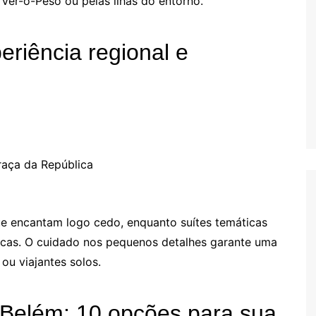
er-o-Peso ou pelas ilhas do entorno.
riência regional e
aça da República
ue encantam logo cedo, enquanto suítes temáticas
icas. O cuidado nos pequenos detalhes garante uma
 ou viajantes solos.
Belém: 10 opções para sua