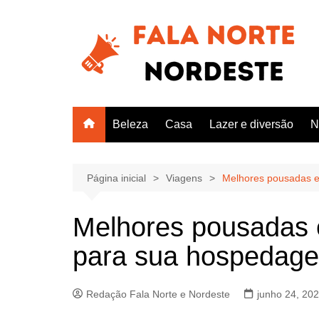
Ir
para
o
conteúdo
Beleza
Casa
Lazer e diversão
N
Página inicial
Viagens
Melhores pousadas e
Melhores pousadas 
para sua hospedage
Redação Fala Norte e Nordeste
junho 24, 20