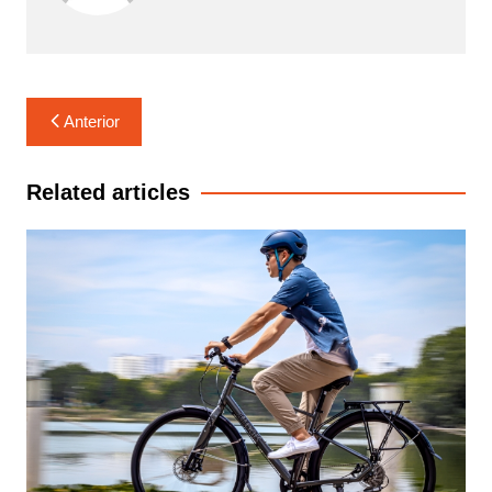
Navegação
Anterior
de
Post
Related articles