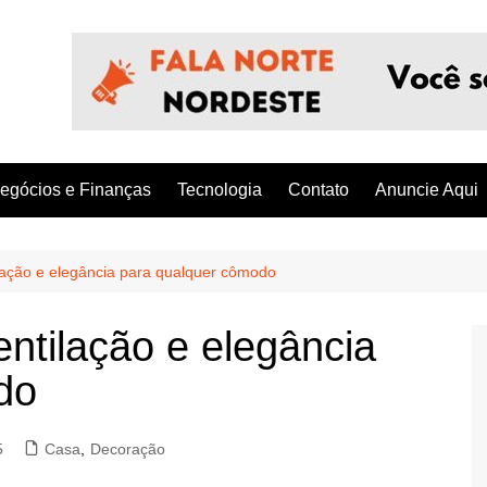
egócios e Finanças
Tecnologia
Contato
Anuncie Aqui
tilação e elegância para qualquer cômodo
entilação e elegância
do
5
Casa
,
Decoração