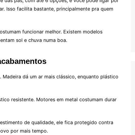
e das pás, com até 6 opções, e você pode ligar por
ar. Isso facilita bastante, principalmente pra quem
 costumam funcionar melhor. Existem modelos
uentam sol e chuva numa boa.
e acabamentos
. Madeira dá um ar mais clássico, enquanto plástico
stico resistente. Motores em metal costumam durar
estimento de qualidade, ele fica protegido contra
novo por mais tempo.