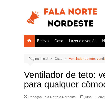
Ir
para
o
conteúdo
Beleza
Casa
Lazer e diversão
N
Página inicial
Casa
Ventilador de teto: ven
Ventilador de teto: v
para qualquer cômo
Redação Fala Norte e Nordeste
julho 22, 202