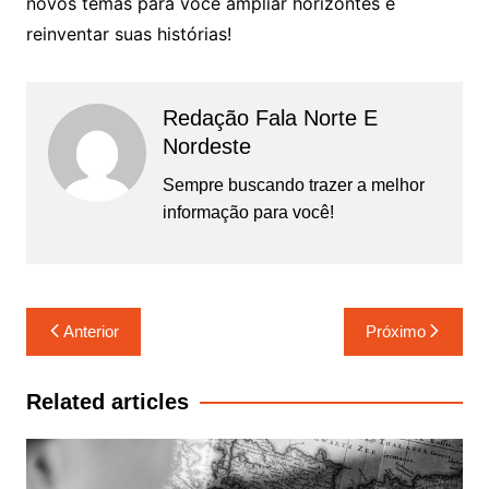
novos temas para você ampliar horizontes e
reinventar suas histórias!
Redação Fala Norte E
Nordeste
Sempre buscando trazer a melhor
informação para você!
Navegação
Anterior
Próximo
de
Post
Related articles