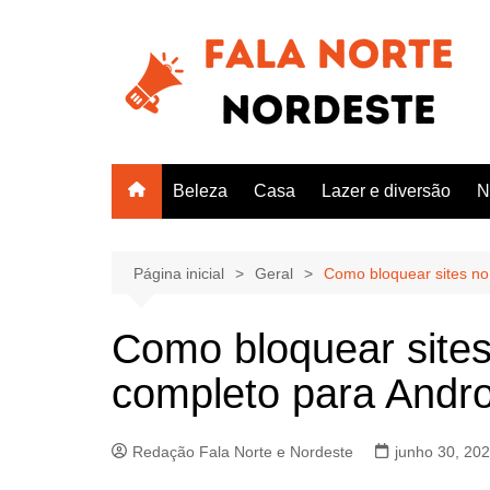
Ir
para
o
conteúdo
Beleza
Casa
Lazer e diversão
N
Página inicial
Geral
Como bloquear sites no 
Como bloquear sites
completo para Andro
Redação Fala Norte e Nordeste
junho 30, 20