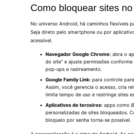
Como bloquear sites no 
No universo Android, há caminhos flexíveis p
Seja direto pelo smartphone ou por aplicativ
acessível.
Navegador Google Chrome:
abra o ap
do site” e ajuste permissões conforme 
pop-ups e rastreamento.
Google Family Link:
para controle paren
Assim, você gerencia o acesso, cria rel
limita tempo de uso e restringe sites e
Aplicativos de terceiros:
apps como
B
personalizadas de sites bloqueados. Com
bloqueio por senha torna-se possível.
A personalização é a alma do Android. Ao ace