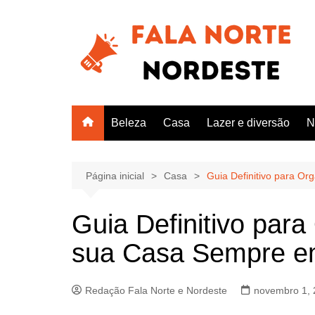
Ir
para
o
conteúdo
Beleza
Casa
Lazer e diversão
N
Página inicial
Casa
Guia Definitivo para 
Guia Definitivo par
sua Casa Sempre 
Redação Fala Norte e Nordeste
novembro 1, 