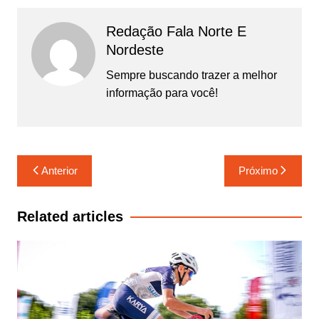
Redação Fala Norte E
Nordeste
Sempre buscando trazer a melhor
informação para você!
Navegação
Anterior
Próximo
de
Post
Related articles