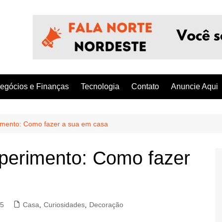
egócios e Finanças
Tecnologia
Contato
Anuncie Aqui
imento: Como fazer a sua em casa
perimento: Como fazer
25
Casa
,
Curiosidades
,
Decoração