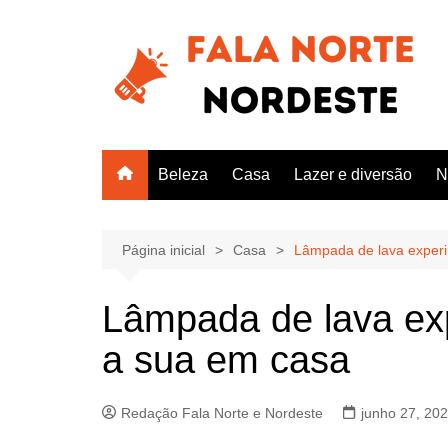
Ir
para
o
conteúdo
Beleza
Casa
Lazer e diversão
N
Página inicial
Casa
Lâmpada de lava exper
Lâmpada de lava ex
a sua em casa
Redação Fala Norte e Nordeste
junho 27, 20