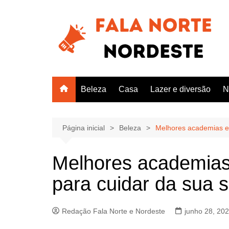
Ir
para
o
conteúdo
Beleza
Casa
Lazer e diversão
N
Página inicial
Beleza
Melhores academias e
Melhores academias
para cuidar da sua 
Redação Fala Norte e Nordeste
junho 28, 20