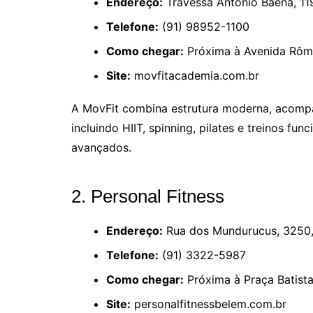
Endereço:
Travessa Antônio Baena, 11
Telefone:
(91) 98952-1100
Como chegar:
Próxima à Avenida Rôm
Site:
movfitacademia.com.br
A MovFit combina estrutura moderna, acompa
incluindo HIIT, spinning, pilates e treinos fun
avançados.
2. Personal Fitness
Endereço:
Rua dos Mundurucus, 3250,
Telefone:
(91) 3322-5987
Como chegar:
Próxima à Praça Batis
Site:
personalfitnessbelem.com.br