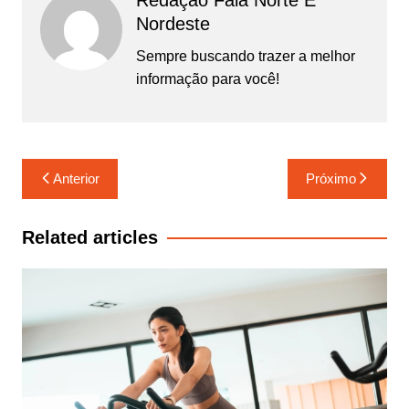
Nordeste
Sempre buscando trazer a melhor
informação para você!
Navegação
Anterior
Próximo
de
Post
Related articles