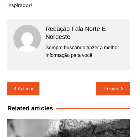
inspirador!
Redação Fala Norte E
Nordeste
Sempre buscando trazer a melhor
informação para você!
Navegação
Anterior
Próximo
de
Post
Related articles