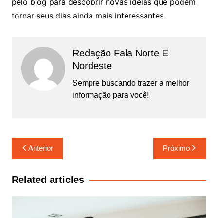
pelo blog para descobrir novas ideias que podem
tornar seus dias ainda mais interessantes.
Redação Fala Norte E
Nordeste
Sempre buscando trazer a melhor
informação para você!
Navegação
Anterior
Próximo
de
Post
Related articles