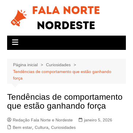
Ir
para
o
conteúdo
Página inicial
Curiosidades
Tendências de comportamento que estão ganhando
força
Tendências de comportamento
que estão ganhando força
Redação Fala Norte e Nordeste
janeiro 5, 2026
Bem estar
,
Cultura
,
Curiosidades