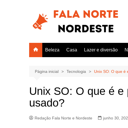
Ir
para
o
conteúdo
Beleza
Casa
Lazer e diversão
N
Página inicial
Tecnologia
Unix SO: O que é 
Unix SO: O que é e 
usado?
Redação Fala Norte e Nordeste
junho 30, 20