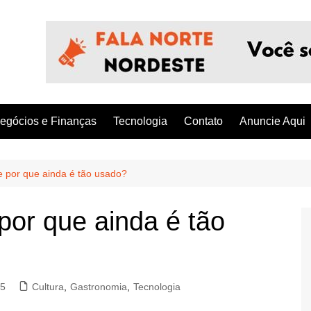
egócios e Finanças
Tecnologia
Contato
Anuncie Aqui
e por que ainda é tão usado?
por que ainda é tão
25
Cultura
,
Gastronomia
,
Tecnologia